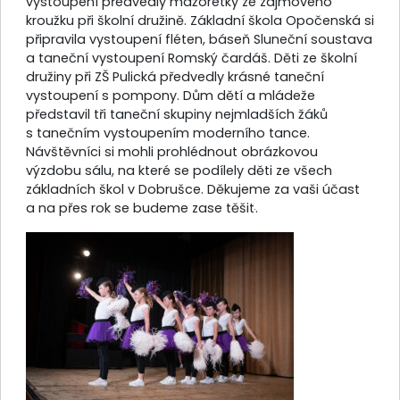
vystoupení předvedly mažoretky ze zájmového
kroužku při školní družině. Základní škola Opočenská si
připravila vystoupení fléten, báseň Sluneční soustava
a taneční vystoupení Romský čardáš. Děti ze školní
družiny při ZŠ Pulická předvedly krásné taneční
vystoupení s pompony. Dům dětí a mládeže
představil tři taneční skupiny nejmladších žáků
s tanečním vystoupením moderního tance.
Návštěvníci si mohli prohlédnout obrázkovou
výzdobu sálu, na které se podílely děti ze všech
základních škol v Dobrušce. Děkujeme za vaši účast
a na přes rok se budeme zase těšit
.