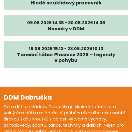
Hledá se úklidový pracovník
09.06.2026 14:38 - 30.08.2026 14:38
Novinky v DDM
16.08.2026 15:13 - 23.08.2026 10:13
Taneční tábor Plasnice 2026 – Legendy
v pohybu
DDM Dobruška
Dům dětí a mládeže Dobruška je školské zařízení pro
volný čas dětí a mládeže. V průběhu školního roku nabízí
širokou škálu kroužků z oblasti výtvarné výchovy,
přírodovědy, sportu, tance, techniky a dalších. Nejen pro
děti a mládež nabízí letní tábory, kurzy a prázdninové