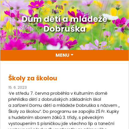
Dům dětí a mládeže
Dobruška
MENU
Školy za školou
15. 6. 2023
Ve středu 7. června proběhla v Kulturním domě
přehlídka dětí z dobrušských základních škol
a zařízení Domu dětí a mládeže Dobruška s názvem „
Školy za školou“. Do programu se zapojila ZŠ Fr. Kupky
s hudebním sborem žáků 3. třídy, s pěveckým
vystoupením S písničkou jde všechno líp a taneční