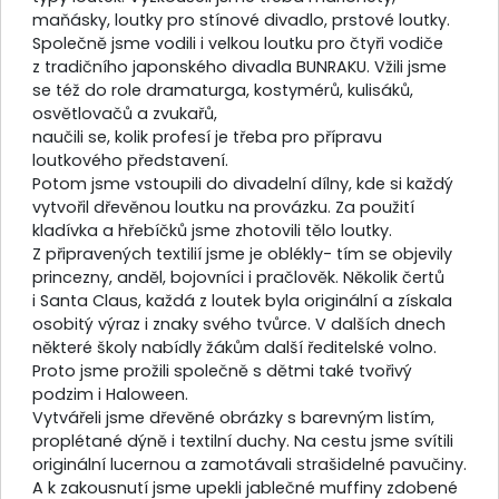
maňásky, loutky pro stínové divadlo, prstové loutky.
Společně jsme vodili i velkou loutku pro čtyři vodiče
z tradičního japonského divadla BUNRAKU. Vžili jsme
se též do role dramaturga, kostymérů, kulisáků,
osvětlovačů a zvukařů,
naučili se, kolik profesí je třeba pro přípravu
loutkového představení.
Potom jsme vstoupili do divadelní dílny, kde si každý
vytvořil dřevěnou loutku na provázku. Za použití
kladívka a hřebíčků jsme zhotovili tělo loutky.
Z připravených textilií jsme je oblékly- tím se objevily
princezny, anděl, bojovníci i pračlověk. Několik čertů
i Santa Claus, každá z loutek byla originální a získala
osobitý výraz i znaky svého tvůrce. V dalších dnech
některé školy nabídly žákům další ředitelské volno.
Proto jsme prožili společně s dětmi také tvořivý
podzim i Haloween.
Vytvářeli jsme dřevěné obrázky s barevným listím,
proplétané dýně i textilní duchy. Na cestu jsme svítili
originální lucernou a zamotávali strašidelné pavučiny.
A k zakousnutí jsme upekli jablečné muffiny zdobené