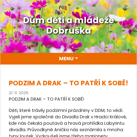
Dům dětí a mládeže
Dobruška
MENU
PODZIM A DRAK – TO PATŘÍ K SOBĚ!
21. 11. 2025
PODZIM A DRAK – TO PATŘÍ K SOBĚ!
Děti, které trávily podzimní prázdniny v DDM, to vědí.
Vyjeli jsme společně do Divadla Drak v Hradci Králové,
kde nás čekala poutavá a hravá prohlídka Labyrintu
divadla. Průvodkyně Anička nás seznámila s mnoha
typy loutek. Vyzkoušeli jsme třeba marionety,