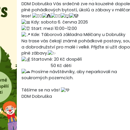
DDM Dobruška Vás srdečně zve na kouzelné dopol
plné pohádkových bytostí, úkolů a zábavy v mělč
lese!
Kdy: sobota 6. června 2026
Start: mezi 10:00–12:00
Kde: Táborová základna Mělčany u Dobrušky
Na trase vás čekají známé pohádkové postavy, so
a dobrodružství pro malé i velké. Přijďte si užít dop
plné zábavy.
Startovné: 20 Kč dospělí
50 Kč děti
Prosíme návštěvníky, aby neparkovali na
soukromých pozemcích.
Těšíme se na vás!
DDM Dobruška