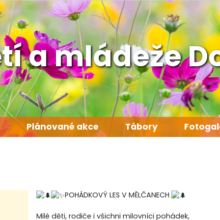
tí a mládeže D
Plánované akce
Tábory
Fotogal
POHÁDKOVÝ LES V MĚLČANECH
Milé děti, rodiče i všichni milovníci pohádek,