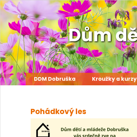
Dům dě
DDM Dobruška
Kroužky a kurzy
Pohádkový les